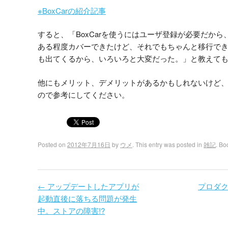
※BoxCarの紹介記事
すると、「BoxCarを使うにはユーザ登録が必要だか
ある程度カバーできたけど、それでもちゃんと移行で
も出てくるから、いろいろと大変だった。」と教えて
他にもメリット、デメリットがあるかもしれないけど
ので参考にしてください。
Posted on
2012年7月16日
by
ウメ
. This entry was posted in
雑記
. Bo
←
アップデートしたアプリが
プロダ
Post navigation
起動直後に落ちる問題が発生
中。ストアの障害!?