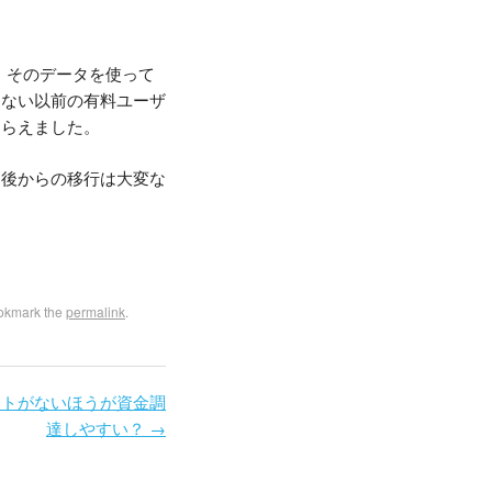
ら、そのデータを使って
きない以前の有料ユーザ
もらえました。
、後からの移行は大変な
okmark the
permalink
.
クトがないほうが資金調
達しやすい？
→