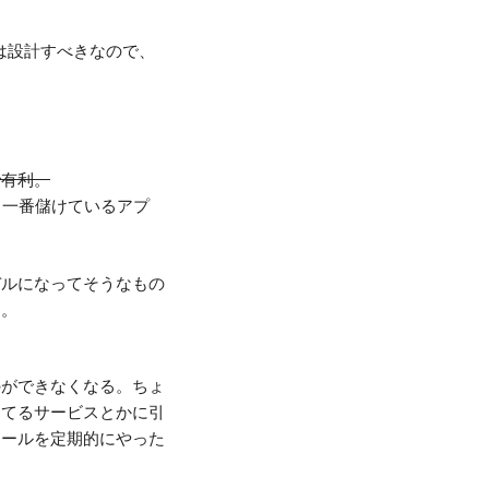
は設計すべきなので、
で有利。
て、一番儲けているアプ
デルになってそうなもの
。。
のができなくなる。ちょ
してるサービスとかに引
セールを定期的にやった