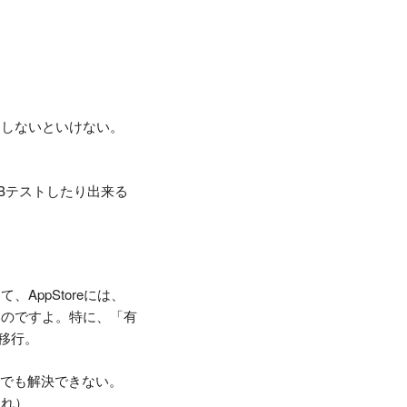
ドしないといけない。
Bテストしたり出来る
AppStoreには、
いのですよ。特に、「有
移行。
udでも解決できない。
され）