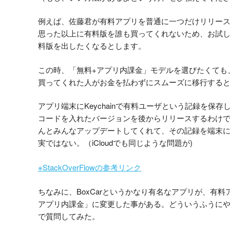
例えば、佐藤君が有料アプリを普通に一つだけリリー
思った以上に有料版を誰も買ってくれないため、お試
料版を出したくなるとします。
この時、「無料+アプリ内課金」モデルを選びたくても
買ってくれた人がお金を払わずにスムーズに移行する
アプリ端末にKeychainで有料ユーザという記録を保
コードを入れたバージョンを後からリリースするわけ
んとみんなアップデートしてくれて、その記録を端末
実ではない。（iCloudでも同じような問題が)
※StackOverFlowの参考リンク
ちなみに、BoxCarというかなり有名なアプリが、有料
アプリ内課金」に変更した事がある。どういうふうに
で質問してみた。