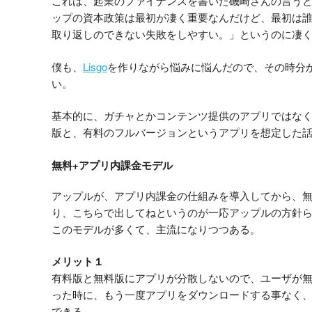
これは、起業のファイナンスを書いた磯崎さんの言う
ップの資本政策は最初が凄く重要なんだけど、最初は
取り返しのできない失敗をしやすい。」というのに凄
僕も、
Lisgo
を作りながら悩みに悩んだので、その時分
い。
基本的に、ガチャとかコンテンツ提供のアプリではな
版と、有料のフルバージョンというアプリを想定した
無料+アプリ内課金モデル
アップルが、アプリ内課金の仕組みを導入してから、
り、こちらで出してねというのが一応アップルの方針
このモデルが多くて、主流になりつつある。
メリット１
有料版と無料版にアプリが分散しないので、ユーザが
った時に、もう一度アプリをダウンロードする事なく
できる。