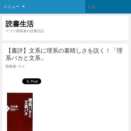
メニュー
読書生活
アプリ開発者の読書日記
【書評】文系に理系の素晴しさを説く！「理
系バカと文系」
投稿者:
ウメ