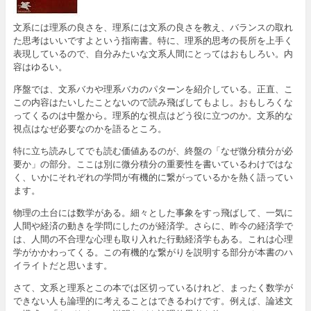
文系には理系の良さを、理系には文系の良さを教え、バランスの取れ
た思考はいいですよという指南書。特に、理系的思考の長所を上手く
表現しているので、自分みたいな文系人間にとってはおもしろい。内
容はゆるい。
序盤では、文系バカや理系バカのパターンを紹介している。正直、こ
この内容はたいしたことないので読み飛ばしてもよし。おもしろくな
ってくるのは中盤から。理系的な視点はどう役に立つのか。文系的な
視点はなぜ必要なのかを語るところ。
特に立ち読みしてでも読む価値あるのが、終盤の「なぜ微分積分が必
要か」の部分。ここは別に微分積分の重要性を書いているわけではな
く、いかにそれぞれの学問が有機的に繋がっているかを熱く語ってい
ます。
物理の土台には数学がある。細々とした事象をすっ飛ばして、一気に
人間や経済の動きを学問にしたのが経済学。さらに、昨今の経済学で
は、人間の不合理な心理も取り入れた行動経済学もある。これは心理
学がかかわってくる。この有機的な繋がりを説明する部分が本書のハ
イライトだと思います。
さて、文系と理系とこの本では区切っているけれど、まったく数学が
できない人も論理的に考えることはできるわけです。例えば、論述文