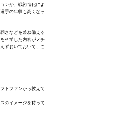
ションが、戦術進化によ
る選手の年収も高くなっ
強靱さなどを兼ね備える
化を科学した内容がメチ
あえずおいておいて、こ
。
メフトファンから教えて
ンスのイメージを持って