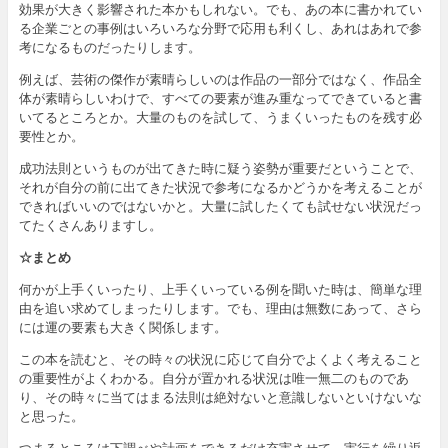
効果が大きく影響された本かもしれない。でも、あの本に書かれてい
る企業ごとの事例はいろいろな分野で応用も利くし、あれはあれで参
考になるものだったりします。
例えば、芸術の傑作が素晴らしいのは作品の一部分ではなく、作品全
体が素晴らしいわけで、すべての要素が進み重なってできていると書
いてるところとか。大量のものを試して、うまくいったものを残す必
要性とか。
成功法則というものが出てきた時に疑う姿勢が重要だということで、
それが自分の前に出てきた状況で参考になるかどうかを考えることが
できればいいのではないかと。大量に試したくても試せない状況だっ
てたくさんありますし。
☆まとめ
何かが上手くいったり、上手くいっている例を聞いた時は、簡単な理
由を追い求めてしまったりします。でも、理由は無数にあって、さら
には運の要素も大きく関係します。
この本を読むと、その時々の状況に応じて自分でよくよく考えること
の重要性がよくわかる。自分が置かれる状況は唯一無二のものであ
り、その時々に当てはまる法則は絶対ないと意識しないといけないな
と思った。
つまるところは下調べや計画をできるだけ充実させて、実行を繰り返