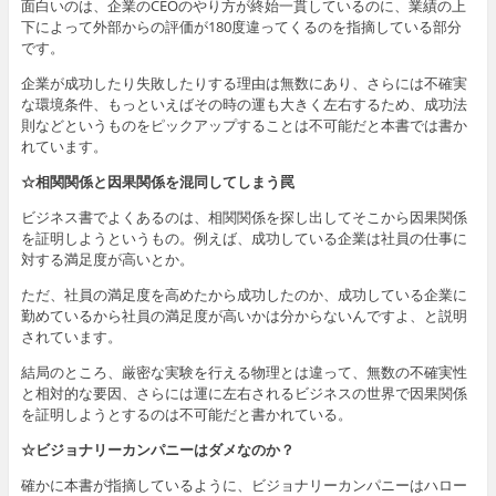
面白いのは、企業のCEOのやり方が終始一貫しているのに、業績の上
下によって外部からの評価が180度違ってくるのを指摘している部分
です。
企業が成功したり失敗したりする理由は無数にあり、さらには不確実
な環境条件、もっといえばその時の運も大きく左右するため、成功法
則などというものをピックアップすることは不可能だと本書では書か
れています。
☆相関関係と因果関係を混同してしまう罠
ビジネス書でよくあるのは、相関関係を探し出してそこから因果関係
を証明しようというもの。例えば、成功している企業は社員の仕事に
対する満足度が高いとか。
ただ、社員の満足度を高めたから成功したのか、成功している企業に
勤めているから社員の満足度が高いかは分からないんですよ、と説明
されています。
結局のところ、厳密な実験を行える物理とは違って、無数の不確実性
と相対的な要因、さらには運に左右されるビジネスの世界で因果関係
を証明しようとするのは不可能だと書かれている。
☆ビジョナリーカンパニーはダメなのか？
確かに本書が指摘しているように、ビジョナリーカンパニーはハロー