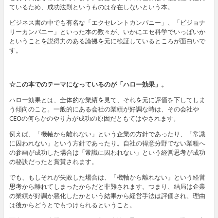
ているため、成功法則というものは存在しないという本。
ビジネス書の中でも有名な「エクセレントカンパニー」、「ビジョナ
リーカンパニー」といった本の数々が、いかにエセ科学でいっぱいか
ということを説得力のある論拠を元に検証しているところが面白いで
す。
☆この本でのテーマになっているのが「ハロー効果」。
ハロー効果とは、全体的な業績を見て、それを元に評価を下してしま
う傾向のこと。一般的にある会社の業績が好調な時は、その会社や
CEOの何らかのやり方が成功の原因だともてはやされます。
例えば、「機軸から離れない」という企業の方針であったり、「常識
に囚われない」という方針であったり。自社の得意分野でない業種へ
の参画が成功した場合は「常識に囚われない」という経営思考が成功
の秘訣だったと賞賛されます。
でも、もしそれが失敗した場合は、「機軸から離れない」という経営
思考から離れてしまったからだと非難されます。つまり、結局は企業
の業績が好調か悪化したかという結果から経営手法は評価され、理由
は後からどうとでもつけられるということ。