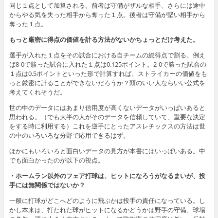
同じ１点として加算される。前者は守備がザルな相手、さらには途中
からやる気を失った相手から奪った１点。後者は守備が堅い相手から
奪った１点。
もっと厳密に得点の価値を計る方法がないかちょっとだけ考えた。
選手が入れた１点をその試合における自チームの総得点で割る。例え
ば8-0で勝った試合に入れた１点は0.125ポイント。2-0で勝った試合の
１点は0.5ポイントといった形で計算すれば、ストライカーの価値をも
っと厳密に計ることができないだろうか？頭のいい人ならいい公式を
考えてくれそうだ。
世の中のデータにはあまり信用度が高くないデータがいっぱいあると
思われる。（でも大半の人がそのデータを信頼していて、重要な決定
をする時に利用する）これを逆手にとったアスレチックスの方法は世
の中のいろいろな分野で応用できるはず。
ほかにもいろいろと面白いデータの見方が本書にはいっぱいある。中
でも面白かったのが以下の視点。
・ホームラン以外のフェア打球は、ヒットになろうがなるまいが、投
手には無関係ではないか？
一般に打球がどこへどのように飛ぶかは投手の責任になっている。し
かし本来は、打たれた球がヒットになるかどうかは野手の守備、球場