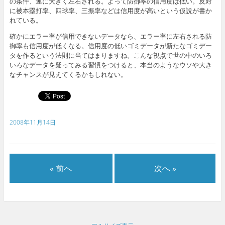
の条件、運に大きく左右される。よって防御率の信用度は低い。反対
に被本塁打率、四球率、三振率などは信用度が高いという仮説が書か
れている。
確かにエラー率が信用できないデータなら、エラー率に左右される防
御率も信用度が低くなる。信用度の低いゴミデータが新たなゴミデー
タを作るという法則に当てはまりますね。こんな視点で世の中のいろ
いろなデータを疑ってみる習慣をつけると、本当のようなウソや大き
なチャンスが見えてくるかもしれない。
2008年11月14日
« 前へ
次へ »