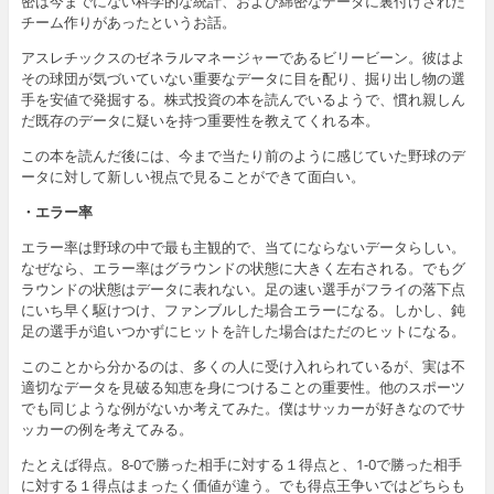
密は今までにない科学的な統計、および綿密なデータに裏付けされた
チーム作りがあったというお話。
アスレチックスのゼネラルマネージャーであるビリービーン。彼はよ
その球団が気づいていない重要なデータに目を配り、掘り出し物の選
手を安値で発掘する。株式投資の本を読んでいるようで、慣れ親しん
だ既存のデータに疑いを持つ重要性を教えてくれる本。
この本を読んだ後には、今まで当たり前のように感じていた野球のデ
ータに対して新しい視点で見ることができて面白い。
・エラー率
エラー率は野球の中で最も主観的で、当てにならないデータらしい。
なぜなら、エラー率はグラウンドの状態に大きく左右される。でもグ
ラウンドの状態はデータに表れない。足の速い選手がフライの落下点
にいち早く駆けつけ、ファンブルした場合エラーになる。しかし、鈍
足の選手が追いつかずにヒットを許した場合はただのヒットになる。
このことから分かるのは、多くの人に受け入れられているが、実は不
適切なデータを見破る知恵を身につけることの重要性。他のスポーツ
でも同じような例がないか考えてみた。僕はサッカーが好きなのでサ
ッカーの例を考えてみる。
たとえば得点。8-0で勝った相手に対する１得点と、1-0で勝った相手
に対する１得点はまったく価値が違う。でも得点王争いではどちらも