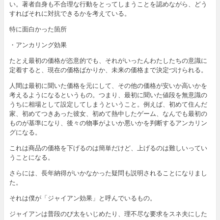
い。著者自身も不合理な行動をとってしまうことを認めながら、どう
すればそれに対抗できるかを考えている。
特に面白かった箇所
・アンカリング効果
たとえ最初の価格が恣意的でも、それがいったんわたしたちの意識に
定着すると、現在の価格ばかりか、未来の価格まで決定づけられる。
人間は最初に聞いた価格を元にして、その他の価格が安いか高いかを
考えるようになるというもの。つまり、最初に聞いた値段を無意識の
うちに相場として設定してしまうということ。例えば、初めて住んだ
家、初めてつきあった彼女、初めて熱中したゲーム、なんでも最初の
ものが基準になり、後々の物事がよいか悪いかを判断するアンカリン
グになる。
これは商品の価格を下げるのは簡単だけど、上げるのは難しいってい
うことになる。
さらには、長年納得がいかなかった疑問も説明されることになりまし
た。
それは僕が「ジャイアン効果」と呼んでいるもの。
ジャイアンは普段のび太をいじめたり、理不尽な要求をスネ夫にした