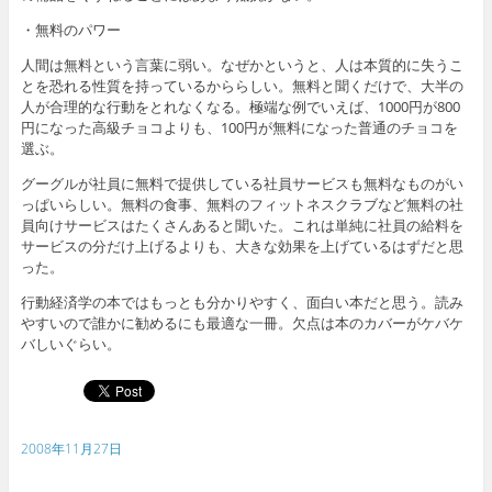
・無料のパワー
人間は無料という言葉に弱い。なぜかというと、人は本質的に失うこ
とを恐れる性質を持っているかららしい。無料と聞くだけで、大半の
人が合理的な行動をとれなくなる。極端な例でいえば、1000円が800
円になった高級チョコよりも、100円が無料になった普通のチョコを
選ぶ。
グーグルが社員に無料で提供している社員サービスも無料なものがい
っぱいらしい。無料の食事、無料のフィットネスクラブなど無料の社
員向けサービスはたくさんあると聞いた。これは単純に社員の給料を
サービスの分だけ上げるよりも、大きな効果を上げているはずだと思
った。
行動経済学の本ではもっとも分かりやすく、面白い本だと思う。読み
やすいので誰かに勧めるにも最適な一冊。欠点は本のカバーがケバケ
バしいぐらい。
2008年11月27日