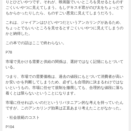
りとひどいやつです。それが、映画版でいいところを見せるとものす
ごくいいやつに見えてしまう。もしデキスギ君がのび太をちょっとで
もからかったりしたら、ものすごい悪党に見えてしまうだろう。
これは、ジャイアンはひどいやつだというアンカリングがあるため、
ちょっとでもいいところを見せるとすごくいいやつに見えてしまうの
かと納得した。
この本での話はここで終わらない。
P78
市場で見かける需要と供給の関係は、選好ではなく記憶にもとづいて
いる。
つまり、市場での需要価格は、過去の値段にもとづいて消費者が高い
か安いかを判断してしまうため、必ずしも合理的に決まるわけではな
いというもの。市場に任せて規制を撤廃しても、合理的な値段に落ち
着くとは限らないということになります。
市場に任せればいいのだというリバタニアン的な考えを持っていたん
ですが、このアンカリング効果は正直あまり考えたことがなかった。
・社会規範のコスト
P104