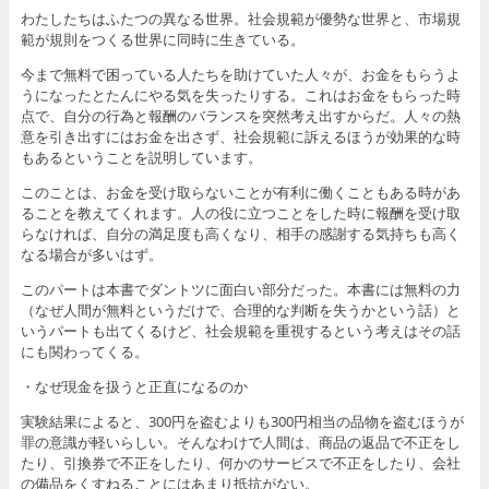
わたしたちはふたつの異なる世界。社会規範が優勢な世界と、市場規
範が規則をつくる世界に同時に生きている。
今まで無料で困っている人たちを助けていた人々が、お金をもらうよ
うになったとたんにやる気を失ったりする。これはお金をもらった時
点で、自分の行為と報酬のバランスを突然考え出すからだ。人々の熱
意を引き出すにはお金を出さず、社会規範に訴えるほうが効果的な時
もあるということを説明しています。
このことは、お金を受け取らないことが有利に働くこともある時があ
ることを教えてくれます。人の役に立つことをした時に報酬を受け取
らなければ、自分の満足度も高くなり、相手の感謝する気持ちも高く
なる場合が多いはず。
このパートは本書でダントツに面白い部分だった。本書には無料の力
（なぜ人間が無料というだけで、合理的な判断を失うかという話）と
いうパートも出てくるけど、社会規範を重視するという考えはその話
にも関わってくる。
・なぜ現金を扱うと正直になるのか
実験結果によると、300円を盗むよりも300円相当の品物を盗むほうが
罪の意識が軽いらしい。そんなわけで人間は、商品の返品で不正をし
たり、引換券で不正をしたり、何かのサービスで不正をしたり、会社
の備品をくすねることにはあまり抵抗がない。