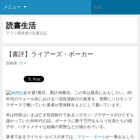
メニュー
読書生活
アプリ開発者の読書日記
【書評】ライアーズ・ポーカー
投稿者:
ウメ
今週1冊目。累計98冊目。この本は最高におもしろい。80
年代のウォール街における一流投資銀行の真実を、実際にソロモンブ
ラザースで働いていた著者が実体験をもとにして書いています。
本は内容はいまは亡き投資銀行であるソロモン･ブラザースがひたすら
儲かっていた80年代の話。ボーナスに数千万円をもらう社員たちの様
子や、ハチャメチャな組織の実態などが描かれている。
著者であるマイケル･ルイスの本では、
マネー・ボール
が一番おもしろ