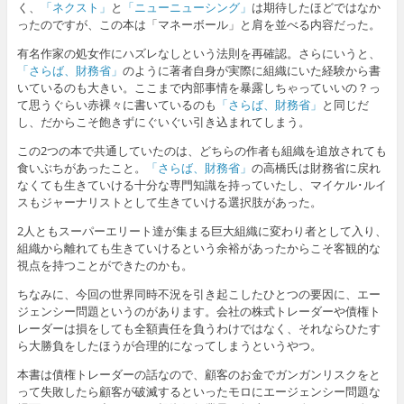
く、
「ネクスト」
と
「ニューニューシング」
は期待したほどではなか
ったのですが、この本は「マネーボール」と肩を並べる内容だった。
有名作家の処女作にハズレなしという法則を再確認。さらにいうと、
「さらば、財務省」
のように著者自身が実際に組織にいた経験から書
いているのも大きい。ここまで内部事情を暴露しちゃっていいの？っ
て思うぐらい赤裸々に書いているのも
「さらば、財務省」
と同じだ
し、だからこそ飽きずにぐいぐい引き込まれてしまう。
この2つの本で共通していたのは、どちらの作者も組織を追放されても
食いぶちがあったこと。
「さらば、財務省」
の高橋氏は財務省に戻れ
なくても生きていける十分な専門知識を持っていたし、マイケル･ルイ
スもジャーナリストとして生きていける選択肢があった。
2人ともスーパーエリート達が集まる巨大組織に変わり者として入り、
組織から離れても生きていけるという余裕があったからこそ客観的な
視点を持つことができたのかも。
ちなみに、今回の世界同時不況を引き起こしたひとつの要因に、エー
ジェンシー問題というのがあります。会社の株式トレーダーや債権ト
レーダーは損をしても全額責任を負うわけではなく、それならひたす
ら大勝負をしたほうが合理的になってしまうというやつ。
本書は債権トレーダーの話なので、顧客のお金でガンガンリスクをと
って失敗したら顧客が破滅するといったモロにエージェンシー問題な